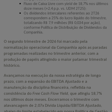
Fluxo de Caixa Livre com
yield
de 18,7% nos últimos
doze meses (+2,4 p.p. vs. UDM 2T25);
Perguntas Frequentes
Os dividendos intercalares referentes ao 2T26
Fale Conosco
correspondem a 25% do lucro líquido do trimestre,
totalizando R$ 7,9 milhões (R$ 0,034 por ação),
conforme Política de Distribuição de Dividendos da
Conheça Mais
Companhia.
Irani em Foco
O segundo trimestre de 2026 foi marcado pela
normalização operacional da Companhia após as paradas
Notícias
programadas realizadas no trimestre anterior, com a
produção de papéis atingindo o maior patamar trimestral
histórico.
Avançamos na execução da nossa estratégia de longo
prazo, com a expansão do EBITDA Ajustado e a
manutenção da disciplina financeira, refletida na
consistência do
Free Cash Flow Yield
, que atingiu 18,7%
nos últimos doze meses. Encerramos o trimestre com
alavancagem de 2,07x Dívida Líquida/EBITDA Ajustado,
abaixo do limite estabelecido em nossa Política de Gestão