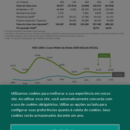
Utilizamos cookies para melhorar a sua experiência em nosso
site. Ao utilizar esse site, você automaticamente concorda com
o uso de cookies obrigatórios. Utilize as opções ao lado para
configurar suas preferências quanto à coleta de cookies. Seus
cookies serão armazenados durante um ano.
Acesse o
tearsheet
e acompanhe o histórico completo
das informações essenciais da Irani de forma rápida e