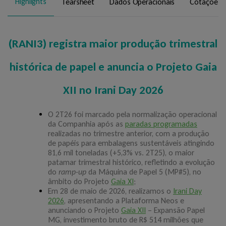
Highlights
Tearsheet
Dados Operacionais
Cotações e
Visão Geral
Composição Acionária
(RANI3) registra maior produção trimestral
Administração
histórica de papel e anuncia o Projeto Gaia
Estatuto, Códigos, Políticas e Regimentos
XII no Irani Day 2026
Informações ao Mercado
O 2T26 foi marcado pela normalização operacional
Central de Resultados
da Companhia após as
paradas programadas
realizadas no trimestre anterior, com a produção
Documentos CVM
de papéis para embalagens sustentáveis atingindo
81,6 mil toneladas (+5,3% vs. 2T25), o maior
Comunicados, Fatos Relevantes e Atas
patamar trimestral histórico, refletindo a evolução
do
ramp-up
da Máquina de Papel 5 (MP#5), no
Apresentações
âmbito do Projeto
Gaia XI
;
Em 28 de maio de 2026, realizamos o
Irani Day
Rating
2026
, apresentando a Plataforma Neos e
anunciando o Projeto
Gaia XII
– Expansão Papel
Dívida – Mercado de Capitais
MG, investimento bruto de R$ 514 milhões que