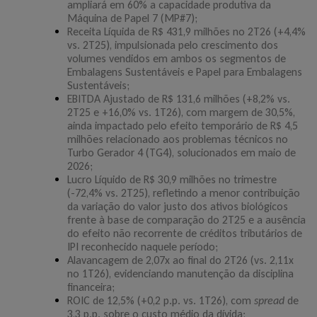
Vídeos
ampliará em 60% a capacidade produtiva da
Máquina de Papel 7 (MP#7);
Receita Líquida de R$ 431,9 milhões no 2T26 (+4,4%
Sustentabilidade
vs. 2T25), impulsionada pelo crescimento dos
volumes vendidos em ambos os segmentos de
Iniciativas de Sustentabilidade
Embalagens Sustentáveis e Papel para Embalagens
Sustentáveis;
Integridade e Ética
EBITDA Ajustado de R$ 131,6 milhões (+8,2% vs.
2T25 e +16,0% vs. 1T26), com margem de 30,5%,
Plataforma Gaia
ainda impactado pelo efeito temporário de R$ 4,5
milhões relacionado aos problemas técnicos no
Relato Integrado
Turbo Gerador 4 (TG4), solucionados em maio de
2026;
Relatório IFRS S1 e S2
Lucro Líquido de R$ 30,9 milhões no trimestre
(-72,4% vs. 2T25), refletindo a menor contribuição
da variação do valor justo dos ativos biológicos
Serviços aos Investidores
frente à base de comparação do 2T25 e a ausência
do efeito não recorrente de créditos tributários de
Cadastre-se no Mailing
IPI reconhecido naquele período;
Alavancagem de 2,07x ao final do 2T26 (vs. 2,11x
Central de Análises
no 1T26), evidenciando manutenção da disciplina
financeira;
Cobertura de Analistas
ROIC de 12,5% (+0,2 p.p. vs. 1T26), com
spread
de
3,3 p.p. sobre o custo médio da dívida;
Calendário de Eventos